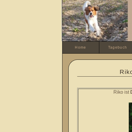
Home
Tagebuch
Riko
Riko ist