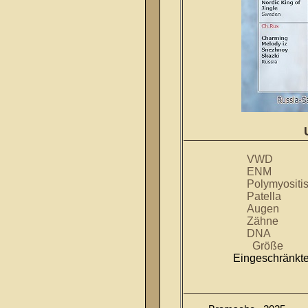
VWD 12.09
ENM 12.07
Polymyositis 
Patella 04.0
Augen 05.0
Zähne 04.06.2
DNA 19.09.2
Grö
Eingeschränkte