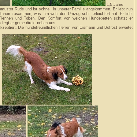
1,5 Jahre
schmuster Rüde und ist schnell in unserer Familie angekommen. Er lebt nun
ndinnen zusammen, was ihm wohl den Umzug sehr erleichtert hat. Er liebt
Rennen und Toben. Den Komfort von weichen Hundebetten schätzt er
 liegt er gerne direkt neben uns.
kzeptiert. Die hundefreundlichen Herren von Eismann und Bofrost erwartet