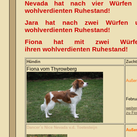
Nevada hat nach vier Würfen
wohlverdienten Ruhestand!
Jara hat nach zwei Würfen 
wohlverdienten Ruhestand!
Fiona hat mit zwei Wür
ihren wohlverdienten Ruhestand!
Hündin
Zucht
Fiona vom Thyrowberg
Außer 
Febru
weiter
zu Fi
Dancer´s Nice Nevada v.d. Toetesteijn
Außer