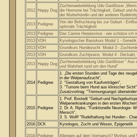
Züchterweiterbildung Udo Ganßloser
Wenn 
„
2012
Happy Dog
die Hormone bei Trächtigkeit, Geburt und A
der Mutterhündin und der anderen Rudelmitg
Von der Befruchtung bis zur Geburt - Einfl
2013
Pedigree
optimale Trächtigkeit
2013
Pedigree
Das Canine Herpesvirus - wie schütze ich
2013
VDH
Kynologischer Basiskurs Modul 1 - Genetik
2013
VDH
Grundkurs Hundezucht Modul 3 - Zuchtordn
2013
VDH
Grundkurs Zuchtpraxis Modul 4 - Deckakt,
Züchterweiterbildung Udo Ganßloser " Aus d
2013
Happy Dog
und Wahrheit rund um den Hund"
1. „Die ersten Stunden und Tage des neuge
in der Welpenaufzucht“,
2014
Pedigree
2. "Gestaltung von Kaufverträgen",
3. "Tumore beim Hund aus klinischer Sich
Zusatzvortrag: "Trennungsangst überwinden 
1. Prof. Bostedt "Geburt-und Nachgeburtsp
Welpenerkrankungen in den ersten Wochen
2015
Pedigree
2. Dr. A. Ripke, "Funktionelle Neurologie
Mensch",
3. S. Wolff "Rudelhaltung bei Hunden - Ch
2016
DCK
Kynologos, Zucht und Wesen, Epigenetik
2016
Pedigree
Allergien auf dem Vormarsch? Mythos und W