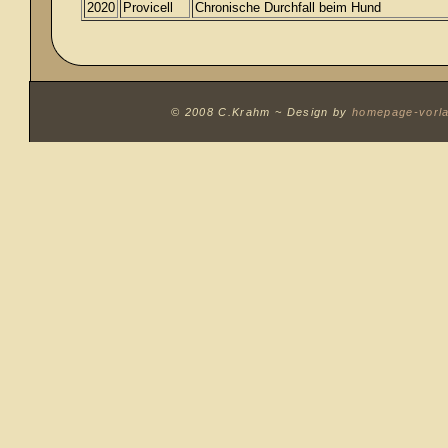
2020
Provicell
Chronische Durchfall beim Hund
© 2008 C.Krahm ~
Design by
homepage-vorl