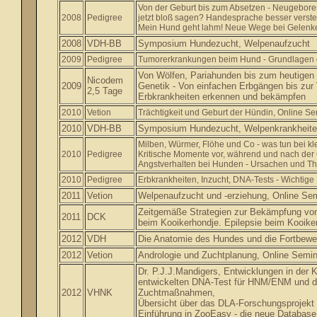
Von der Geburt bis zum Absetzen - Neugebore
2008
Pedigree
jetzt bloß sagen? Handesprache besser verst
Mein Hund geht lahm! Neue Wege bei Gelenk
2008
VDH-BB
Symposium Hundezucht, Welpenaufzucht
2009
Pedigree
Tumorerkrankungen beim Hund - Grundlagen
Von Wölfen, Pariahunden bis zum heutigen
Nicodem
2009
Genetik - Von einfachen Erbgängen bis zu
2,5 Tage
Erbkrankheiten erkennen und bekämpfen
2010
Vetion
Trächtigkeit und Geburt der Hündin, Online S
2010
VDH-BB
Symposium Hundezucht, Welpenkrankheite
Milben, Würmer, Flöhe und Co - was tun bei kl
2010
Pedigree
Kritische Momente vor, während und nach der 
Angstverhalten bei Hunden - Ursachen und Th
2010
Pedigree
Erbkrankheiten, Inzucht, DNA-Tests - Wichtige
2011
Vetion
Welpenaufzucht und -erziehung, Online Se
Zeitgemäße Strategien zur Bekämpfung von
2011
DCK
beim Kooikerhondje. Epilepsie beim Kooike
2012
VDH
Die Anatomie des Hundes und die Fortbew
2012
Vetion
Andrologie und Zuchtplanung, Online Semin
Dr.
P.J.J.Mandigers
, Entwicklungen in der
K
entwickelten DNA-Test für HNM/ENM und d
2012
VHNK
Zuchtmaßnahmen,
Übersicht über das
DLA-Forschungsprojekt
Einführung in ZooEasy - die neue Database