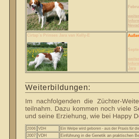
Febru
weite
Infor
Neva
Cirtap´s Prinses Jara van Kelly-E
Außer
Septe
weite
Infor
Jara
Weiterbildungen:
Im nachfolgenden die Züchter-Weite
teilnahm. Dazu kommen noch viele 
und seine Erziehung, wie bei Happy D
2006
VDH
Ein Welpe wird geboren - aus der Praxis für di
2007
VDH
Einführung in die Genetik an praktischen Be