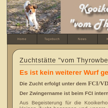
Home
Tagebuch
News
Zuchtstätte "vom Thyrowbe
Es ist kein weiterer Wurf ge
FCI/V
Die Zucht erfolgt unter dem
Der Zwingername ist beim FCI intern
Aus Begeisterung für die Kooikerho