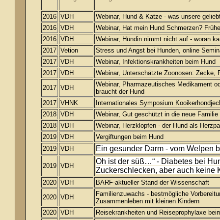
2016
VDH
Webinar, Hund & Katze - was unsere geliebt
2016
VDH
Webinar, Hat mein Hund Schmerzen? Frühe
2016
VDH
Webinar, Hündin nimmt nicht auf - woran ka
2017
Vetion
Stress und Angst bei Hunden, online Semin
2017
VDH
Webinar, Infektionskrankheiten beim Hund
2017
VDH
Webinar, Unterschätzte Zoonosen: Zecke, F
Webinar, Pharmazeutisches Medikament ode
2017
VDH
braucht der Hund
2017
VHNK
Internationales Symposium Kooikerhondjec
2018
VDH
Webinar, Gut geschützt in die neue Familie 
2018
VDH
Webinar, Herzklopfen - der Hund als Herzpa
2019
VDH
Vergiftungen beim Hund
Ein gesunder Darm - vom Welpen b
2019
VDH
Oh ist der süß…“ - Diabetes bei Hun
2019
VDH
Zuckerschlecken, aber auch keine 
2020
VDH
BARF-aktueller Stand der Wissenschaft
Familienzuwachs - bestmögliche Vorbereit
2020
VDH
Zusammenleben mit kleinen Kindern
2020
VDH
Reisekrankheiten und Reiseprophylaxe beim