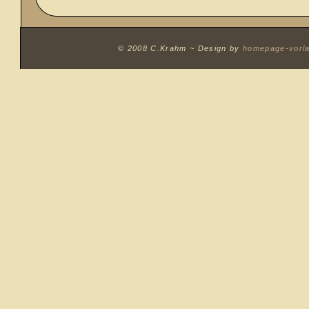
© 2008 C.Krahm ~
Design by
homepage-vorl