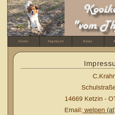
Home
Tagebuch
News
Impress
C.Krah
Schulstraße
14669 Ketzin - O
Email:
welpen
(at