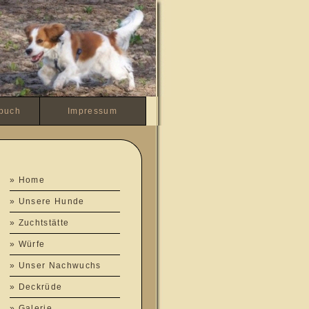
buch
Impressum
» Home
» Unsere Hunde
» Zuchtstätte
» Würfe
» Unser Nachwuchs
» Deckrüde
» Galerie