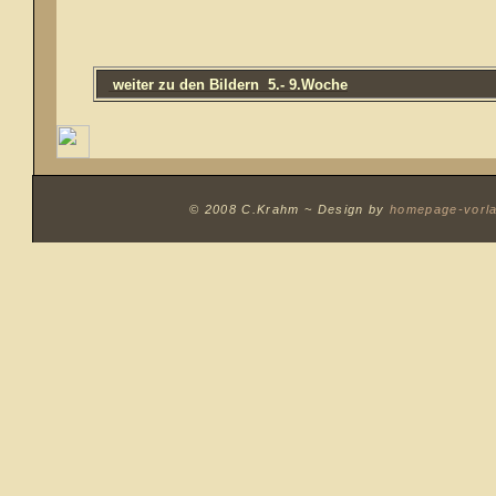
weiter zu den Bildern 5.- 9.Woche
© 2008 C.Krahm ~
Design by
homepage-vorl