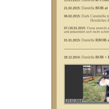
13.03.2015:
Daniella
BOB at
21.02.2015:
Dark Caramella i
08.02.2015:
Herzliches Beileid für
07./18.01.2015:
Fiona erreicht 
und präsentiert sich recht schön
Daniella
RBOB 
01.01.2015:
----------------------------------------------
Daniella
BOB + 
28.12.2014:
23.12.2014.