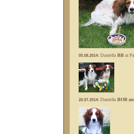
Daniella
BB
at P
05.08.2014:
Daniella
BOB an
20.07.2014: