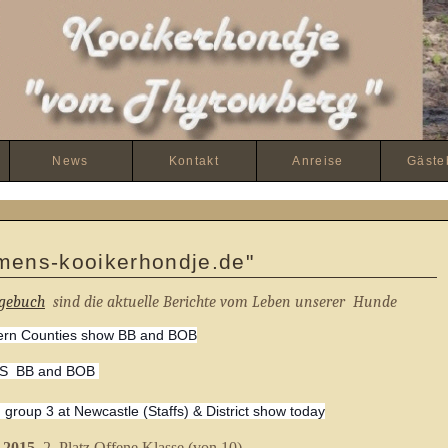
News
Kontakt
Anreise
Gäste
emmens-kooikerhondje.de"
gebuch
sind die aktuelle Berichte vom Leben unserer Hunde
ern Counties show BB and BOB
S BB and BOB
group 3 at Newcastle (Staffs) & District show today
 2015
2. Platz Offene Klasse (von 10)